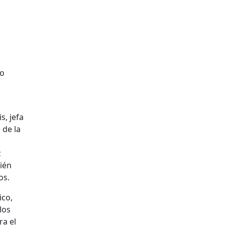
io
s, jefa
 de la
z
ién
os.
ico,
los
ra el