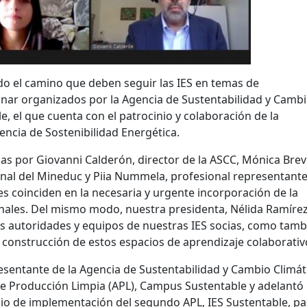
o el camino que deben seguir las IES en temas de
ebinar organizados por la Agencia de Sustentabilidad y Camb
, el que cuenta con el patrocinio y colaboración de la
encia de Sostenibilidad Energética.
s por Giovanni Calderón, director de la ASCC, Mónica Brevi
onal del Mineduc y Piia Nummela, profesional representante
es coinciden en la necesaria y urgente incorporación de la
onales. Del mismo modo, nuestra presidenta, Nélida Ramíre
as autoridades y equipos de nuestras IES socias, como tamb
y construcción de estos espacios de aprendizaje colaborativ
entante de la Agencia de Sustentabilidad y Cambio Climát
e Producción Limpia (APL), Campus Sustentable y adelantó 
icio de implementación del segundo APL, IES Sustentable, pa