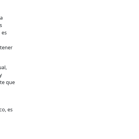
la
s
 es
 tener
al,
y
rte que
co, es