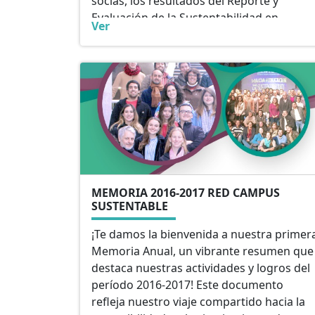
socias, los resultados del Reporte y
Evaluación de la Sustentabilidad en
Ver
Instituciones de Educación Superior
(RESIES), la implementación del segundo
Acuerdo de Producción Limpia (APL II), el
avance de sus grupos de trabajo, además
de una serie de reuniones, encuentros y
seminarios encaminados a fortalecer los
objetivos de la organización.
MEMORIA 2016-2017 RED CAMPUS
SUSTENTABLE
¡Te damos la bienvenida a nuestra primer
Memoria Anual, un vibrante resumen que
destaca nuestras actividades y logros del
período 2016-2017! Este documento
refleja nuestro viaje compartido hacia la