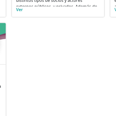
distintos tipos de socios y actores
externos públicos, y privados. Además de
Ver
un resumen de los avances en
el área de Comunicaciones.
a