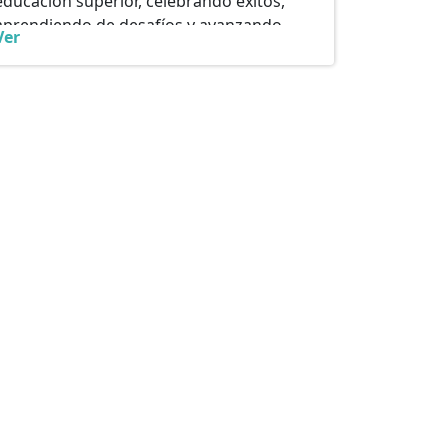
educación superior, celebrando éxitos,
aprendiendo de desafíos y avanzando
Ver
hacia un futuro más sustentable.