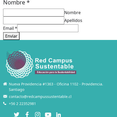
Nombre
Nombre
*
*
Nombre
Nombre
Apellidos
Email
*
Enviar
Nueva Providencia #1363 - Oficina 1102 - Providencia.
Santiago
contacto@redcampussustentable.cl
+56 2 22352981
Twitter
Facebook
Instagram
YouTube
LinkedIn