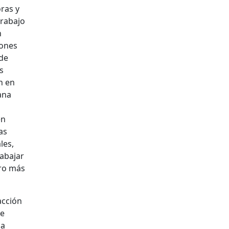
ras y
trabajo
n
iones
 de
s
n en
ana
en
as
les,
rabajar
uro más
acción
de
la