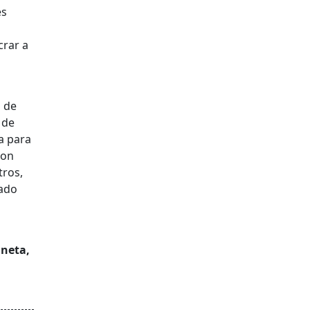
es
crar a
s de
 de
a para
son
tros,
gado
aneta,