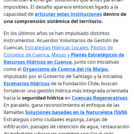
imposibles. El desafío aparece entonces ligado a la
capacidad de
articular estas instituciones
dentro de
una comprensión sistémica del territorio.
En los últimos años se han impulsado distintos
instrumentos. Acuerdos Voluntarios de Gestión de
Cuencas,
Estrategias Hídricas Locales
,
Pilotos de
Consejos de Cuenca
,
Mesas y
Planes Estratégicos de
Recursos Hídricos en Cuenca
, junto con iniciativas
como el
Organismo de Cuenca del río Maipo
,
impulsado por el Gobierno de Santiago y la iniciativa
Escenarios Hídricos
de la Fundación Chile, buscan
fortalecer una gestión hídrica más integrada orientada
hacia la
seguridad hídrica
en
Cuencas Regenerativas
.
En paralelo, gana reconocimiento el enfoque de las
llamadas
Soluciones basadas en la Naturaleza (SbN
)
.
Estrategias como ciudades esponja, zanjas de
infiltración, paisajes de retención de agua, restauración
de bofedales y bosques permiten regular el ciclo