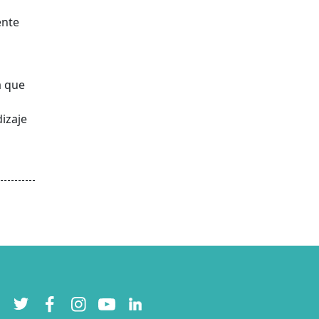
ente
a que
izaje
Twitter
Facebook
Instagram
YouTube
LinkedIn