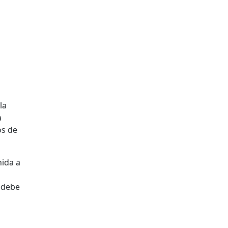
la
a
os de
nida a
 debe