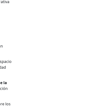
rativa
un
espacio
idad
e la
ación
re los