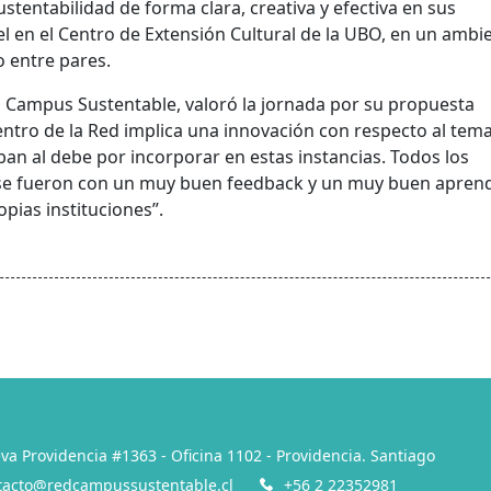
tentabilidad de forma clara, creativa y efectiva en sus
el en el Centro de Extensión Cultural de la UBO, en un ambi
o entre pares.
ed Campus Sustentable, valoró la jornada por su propuesta
ntro de la Red implica una innovación con respecto al tem
ban al debe por incorporar en estas instancias. Todos los
s se fueron con un muy buen feedback y un muy buen aprend
pias instituciones”.
va Providencia #1363 - Oficina 1102 - Providencia. Santiago
tacto@redcampussustentable.cl
+56 2 22352981