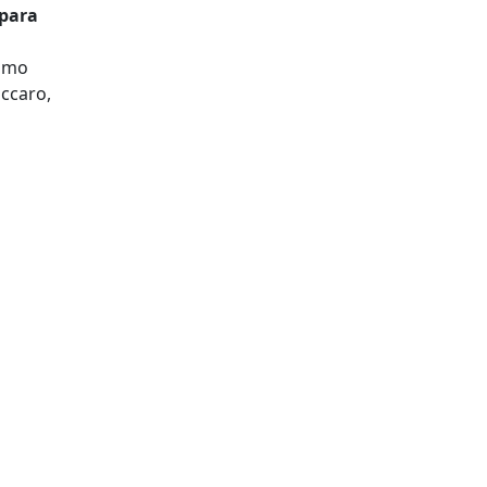
 para
como
accaro,