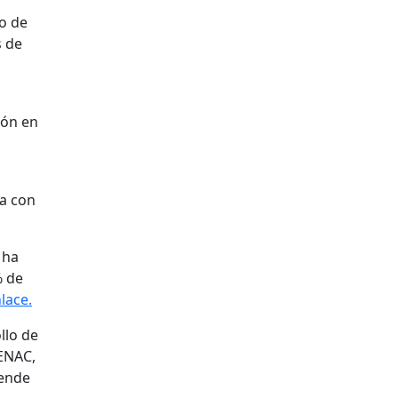
o de
s de
ión en
ta con
 ha
% de
lace.
llo de
 ENAC,
tende