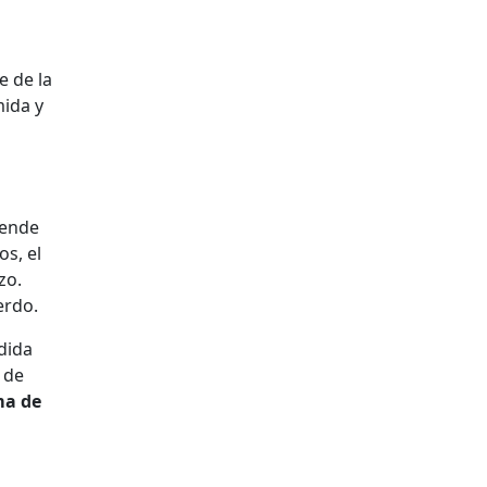
e de la
mida y
tende
s, el
zo.
erdo.
dida
 de
ma de