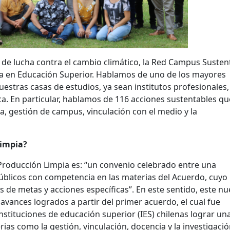
l de lucha contra el cambio climático, la Red Campus Susten
ia en Educación Superior. Hablamos de uno de los mayores
nuestras casas de estudios, ya sean institutos profesionales,
a. En particular, hablamos de 116 acciones sustentables qu
a, gestión de campus, vinculación con el medio y la
Limpia?
Producción Limpia es: “un convenio celebrado entre una
úblicos con competencia en las materias del Acuerdo, cuyo
és de metas y acciones específicas”. En este sentido, este n
vances logrados a partir del primer acuerdo, el cual fue
stituciones de educación superior (IES) chilenas lograr un
ias como la gestión, vinculación, docencia y la investigació