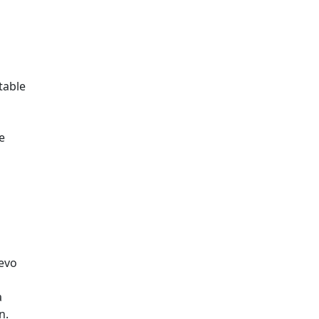
table
e
uevo
a
n.