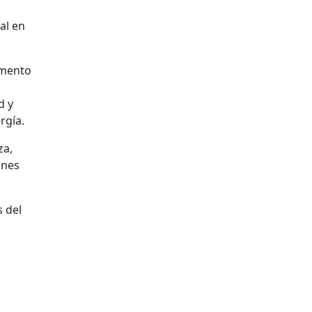
al en
umento
d y
rgía.
za,
ones
s del