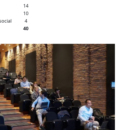
14
10
social
4
40