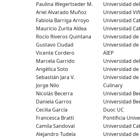
Paulina Wegertseder M.
Universidad del
Ariel Alvarado Muñoz
Universidad Vi
Fabiola Barriga Arroyo
Universidad Ca
Mauricio Zurita Aldea
Universidad Ca
Rocío Riveros Quintana
Universidad de
Gustavo Ciudad
Universidad de
Vicente Cordero
AIEP
Marcela Garrido
Universidad del
Angélica Soto
Universidad de 
Sebastián Jara V.
Universidad de 
Jorge Nilo
Culinary
Nicolás Becerra
Universidad Be
Daniela Garros
Universidad Be
Cecilia García
Duoc UC
Francesca Bratti
Pontificia Univ
Camila Sandoval
Universidad Cat
Alejandro Tudela
Universidad de