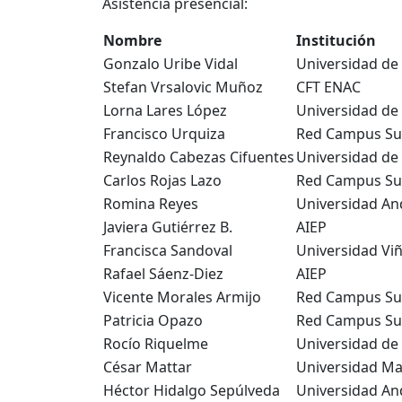
Asistencia presencial:
Nombre
Institución
Gonzalo Uribe Vidal
Universidad de
Stefan Vrsalovic Muñoz
CFT ENAC
Lorna Lares López
Universidad de 
Francisco Urquiza
Red Campus Su
Reynaldo Cabezas Cifuentes
Universidad de 
Carlos Rojas Lazo
Red Campus Su
Romina Reyes
Universidad An
Javiera Gutiérrez B.
AIEP
Francisca Sandoval
Universidad Vi
Rafael Sáenz-Diez
AIEP
Vicente Morales Armijo
Red Campus Su
Patricia Opazo
Red Campus Su
Rocío Riquelme
Universidad de 
César Mattar
Universidad M
Héctor Hidalgo Sepúlveda
Universidad An