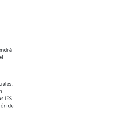
tendrá
el
uales,
n
s IES
ión de