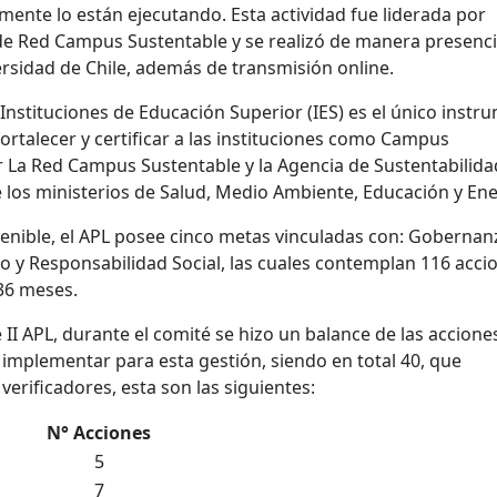
ente lo están ejecutando. Esta actividad fue liderada por
a de Red Campus Sustentable y
se realizó de manera presenci
ersidad de Chile, además de transmisión online.
Instituciones de Educación Superior (IES) es el único instr
fortalecer y certificar a las instituciones como Campus
r La Red Campus Sustentable y la Agencia de Sustentabilida
e los ministerios de Salud, Medio Ambiente, Educación y Ene
tenible, el APL posee cinco metas vinculadas con: Gobernan
o y Responsabilidad Social, las cuales contemplan 116 acci
36 meses.
II APL, durante el comité se hizo un balance de las accione
 implementar para esta gestión, siendo en total 40, que
erificadores, esta son las siguientes:
N° Acciones
5
7