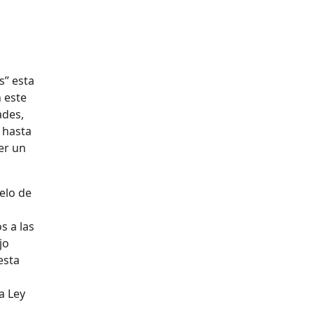
s” esta
 este
ades,
, hasta
er un
elo de
s a las
jo
esta
a Ley