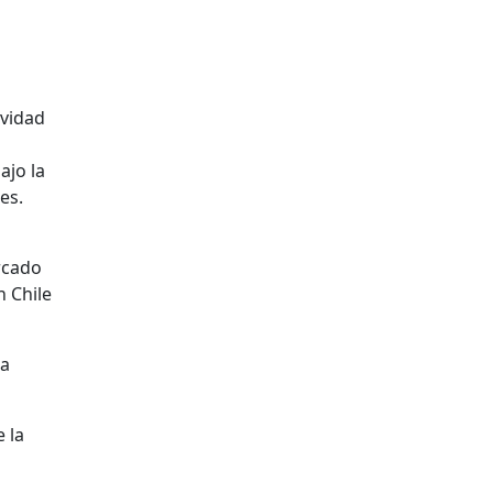
ividad
ajo la
es.
rcado
n Chile
La
 la