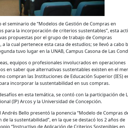
ito el seminario de “Modelos de Gestión de Compras en
s para la incorporación de criterios sustentables”, esta act
tivas propuestas por el grupo de trabajo de Compras
a la cual pertenece esta casa de estudios; se llevó a cabo b
 segunda tuvo lugar en la UNAB, Campus Casona de Las Cond
reas, equipos o profesionales involucrados en operaciones
os en saber que alternativas sustentables existen en el me
ómo compran las Instituciones de Educación Superior (IES) e
 para incorporar la sustentabilidad en sus compras.
esafíos en esta temática, se contó con la participación de 
sional (IP) Arcos y la Universidad de Concepción.
ad Andrés Bello presentó la ponencia “Modelo de Compras de
de la sustentabilidad”, en la que se destacó los 2 años de
opio “Instructivo de Aplicación de Criterios Sostenibles en