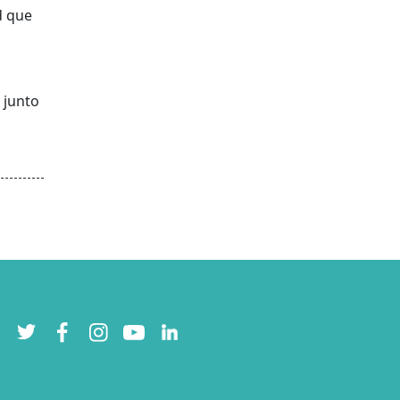
d que
 junto
Twitter
Facebook
Instagram
YouTube
LinkedIn