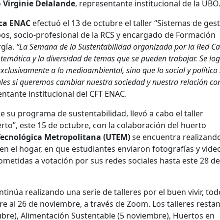
ó
Virginie Delalande
, representante institucional de la UBO
ica ENAC
efectuó el 13 de octubre el taller “Sistemas de ges
obos, socio-profesional de la RCS y encargado de Formación
rgía.
“La Semana de la Sustentabilidad organizada por la Red 
 temática y la diversidad de temas que se pueden trabajar. Se lo
xclusivamente a lo medioambiental, sino que lo social y político
les si queremos cambiar nuestra sociedad y nuestra relación con
entante institucional del CFT ENAC.
de su programa de sustentabilidad, llevó a cabo el taller
rto”, este 15 de octubre, con la colaboración del huerto
Tecnológica Metropolitana (UTEM)
se encuentra realizand
n el hogar, en que estudiantes enviaron fotografías y vide
sometidas a votación por sus redes sociales hasta este 28 de
tinúa realizando una serie de talleres por el buen vivir, tod
bre al 26 de noviembre, a través de Zoom. Los talleres resta
ubre), Alimentación Sustentable (5 noviembre), Huertos en