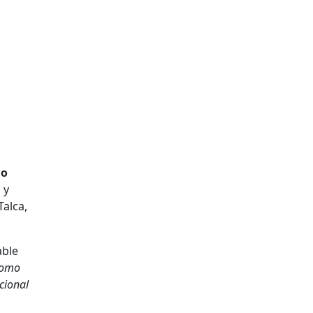
do
 y
Talca,
able
Como
cional