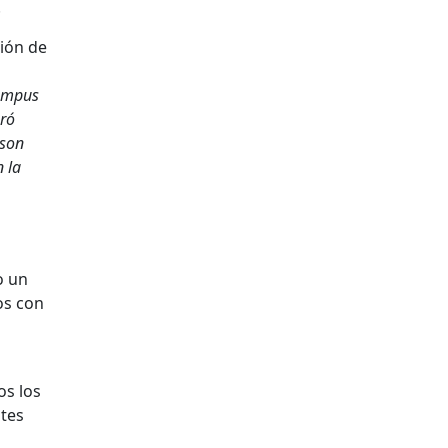
.
tión de
Campus
gró
 son
 la
o un
os con
os los
ntes