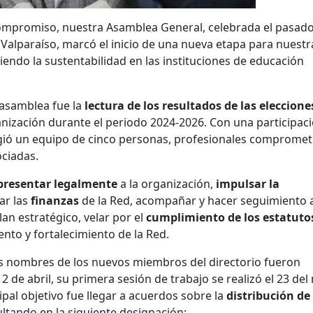
compromiso, nuestra Asamblea General, celebrada el pasado
de Valparaíso, marcó el inicio de una nueva etapa para nuestr
do la sustentabilidad en las instituciones de educación
asamblea fue la
lectura de los resultados de las eleccione
anización durante el periodo 2024-2026. Con una participac
ligió un equipo de cinco personas, profesionales compromet
ociadas.
presentar legalmente
a la organización,
impulsar la
ar las
finanzas
de la Red, acompañar y hacer seguimiento 
an estratégico, velar por el
cumplimiento de los estatuto
ento y fortalecimiento de la Red.
los nombres de los nuevos miembros del directorio fueron
 de abril, su primera sesión de trabajo se realizó el 23 de
ipal objetivo fue llegar a acuerdos sobre la
distribución de 
ultando en la siguiente designación: