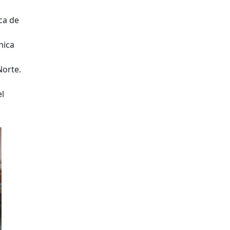
ica de
nica
Norte.
el