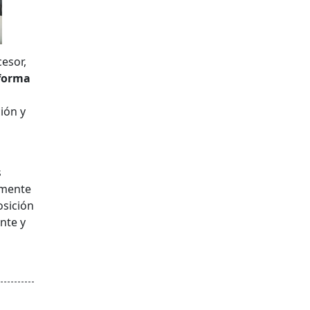
cesor,
 forma
ción y
s
amente
osición
nte y