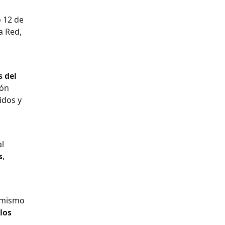
 12 de
a Red,
s del
ión
idos y
al
s
,
l mismo
los