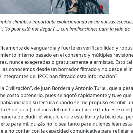
cambio climático importante evolucionando hacia nuevas especies
“lo peor está por llegar (…) con implicaciones para la vida de
icamente de vanguardia y fuerte en verificabilidad y robus
amiento interno basado en el consenso y múltiples revision
s, nunca exageradas o gratuitamente alarmistas. Esto tal
as las conocemos desde un borrador filtrado y no desde el i
qué integrantes del IPCC han filtrado esta información?
la Civilización”, de Juan Bordera y Antonio Turiel, que a pes
, me costó obtenerlo, pues se agotó rápidamente y tuve que
a había iniciado su lectura cuando se me propuso escribir u
leta (3 de junio) o el mes del medioambiente (todo este mes
manera de eludir el vínculo entre este libro y la bicicleta, p
uerte para mí, quizás no lo sea tanto para quienes lean esta
 a no contar con la capacidad comunicativa para reflejar 