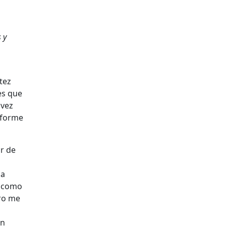
 y
tez
es que
 vez
nforme
ar de
na
) como
ero me
en