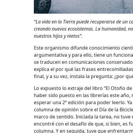
“La vida en la Tierra puede recuperarse de un 
creando nuevos ecosistemas. La humanidad, no”; 
nuestros hijos y nietos”.
Este organismo difunde conocimiento científ
argumentativa y para ello, tiene un funcion
se traducen en comunicaciones conservadora
explica el por qué las frases entrecomillad
final, y a su vez, instala la pregunta: ¿por 
Lo expuesto lo extraje del libro “El Otoño de 
haber sido puesto en las librerías este año
esperar una 2ª edición para poder leerlo. Y
columna de opinión sobre el Día de la Bicic
marco de sentido. Iniciada la tarea, no tuve 
encontré con el desafío de que, si bien, es f
columna. Y en seguida, tuve que enfrentarme