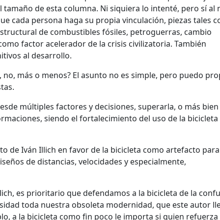
l tamaño de esta columna. Ni siquiera lo intenté, pero sí a
que cada persona haga su propia vinculación, piezas tales 
estructural de combustibles fósiles, petroguerras, cambio
como factor acelerador de la crisis civilizatoria. También
tivos al desarrollo.
¿Si, no, más o menos? El asunto no es simple, pero puedo pr
tas.
esde múltiples factores y decisiones, superarla, o más bien
ormaciones, siendo el fortalecimiento del uso de la bicicleta
de Iván Illich en favor de la bicicleta como artefacto para
iseños de distancias, velocidades y especialmente,
ich, es prioritario que defendamos a la bicicleta de la conf
ensidad toda nuestra obsoleta modernidad, que este autor ll
o, a la bicicleta como fin poco le importa si quien refuerza 