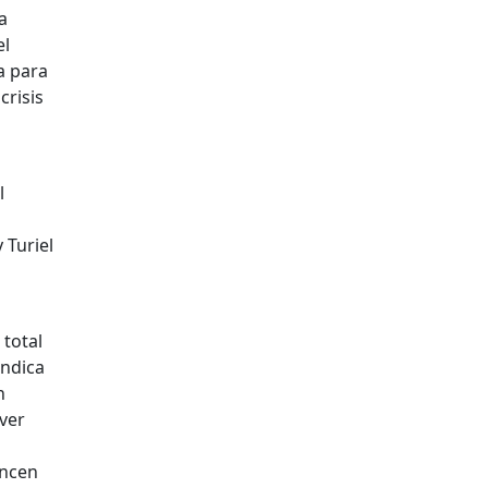
a
el
a para
crisis
l
 Turiel
 total
indica
n
ver
ancen