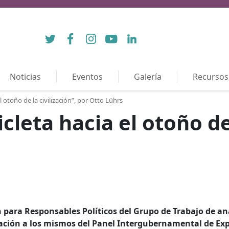
Twitter
Facebook
Instagram
YouTube
LinkedIn
Noticias
Eventos
Galería
Recursos
l otoño de la civilización”, por Otto Lührs
cleta hacia el otoño de 
 para Responsables Políticos del Grupo de Trabajo de aná
ación a los mismos del Panel Intergubernamental de Ex