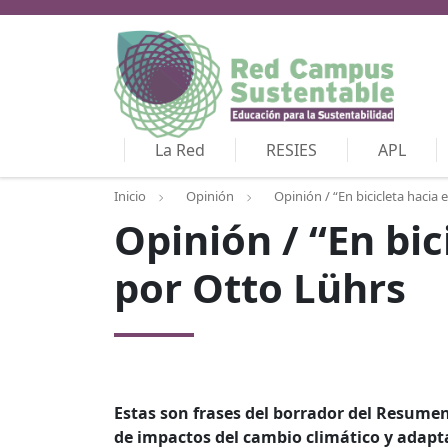
La Red
RESIES
APL
Inicio
Opinión
Opinión / “En bicicleta hacia e
Opinión / “En bici
por Otto Lührs
Estas son frases del borrador del Resumen
de impactos del cambio climático y adapt