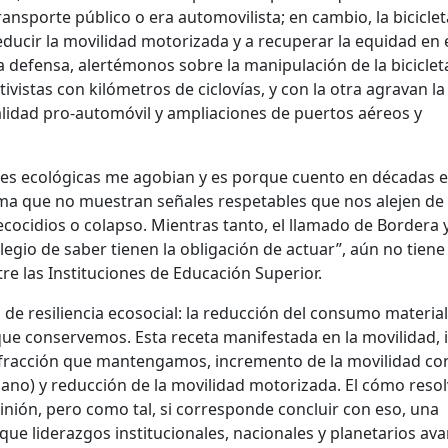
ransporte público o era automovilista; en cambio, la biciclet
ucir la movilidad motorizada y a recuperar la equidad en 
 defensa, alertémonos sobre la manipulación de la biciclet
istas con kilómetros de ciclovías, y con la otra agravan la 
lidad pro-automóvil y ampliaciones de puertos aéreos y
ides ecológicas me agobian y es porque cuento en décadas e
ima que no muestran señales respetables que nos alejen de
ocidios o colapso. Mientras tanto, el llamado de Bordera y
legio de saber tienen la obligación de actuar”, aún no tiene
re las Instituciones de Educación Superior.
n de resiliencia ecosocial: la reducción del consumo material
ue conservemos. Esta receta manifestada en la movilidad, 
 fracción que mantengamos, incremento de la movilidad co
ano) y reducción de la movilidad motorizada. El cómo resol
nión, pero como tal, si corresponde concluir con eso, una
que liderazgos institucionales, nacionales y planetarios av