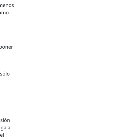
l menos
como
oponer
 sólo
usión
ega a
el