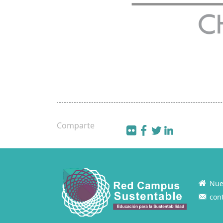
Comparte
Nue
con