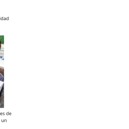
idad
nes de
a un