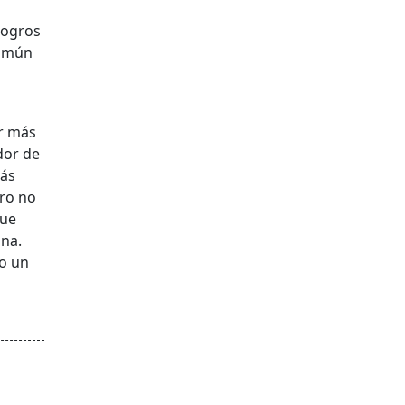
logros
común
or más
dor de
más
tro no
que
ana.
no un