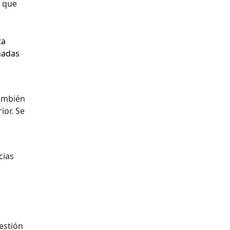
s que
ta
nadas
también
ior. Se
cias
estión