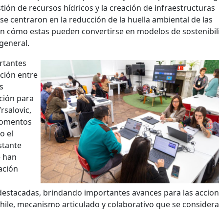
stión de recursos hídricos y la creación de infraestructuras
se centraron en la reducción de la huella ambiental de las
 en cómo estas pueden convertirse en modelos de sostenibil
general.
rtantes
ción entre
s
ción para
rsalovic,
 momentos
o el
stante
e han
ación
 destacadas, brindando importantes avances para las accio
Chile, mecanismo articulado y colaborativo que se consider