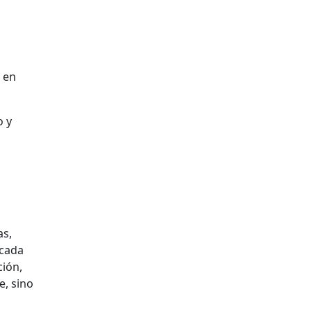
 en
o y
a
as,
 cada
ción,
e, sino