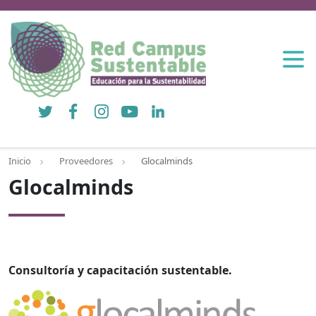
Twitter
Facebook
Instagram
YouTube
LinkedIn
Inicio
Proveedores
Glocalminds
Glocalminds
Consultoría y capacitación sustentable.