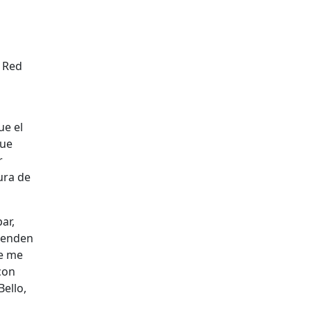
a Red
ue el
que
r
ura de
ar,
prenden
ue me
con
Bello,