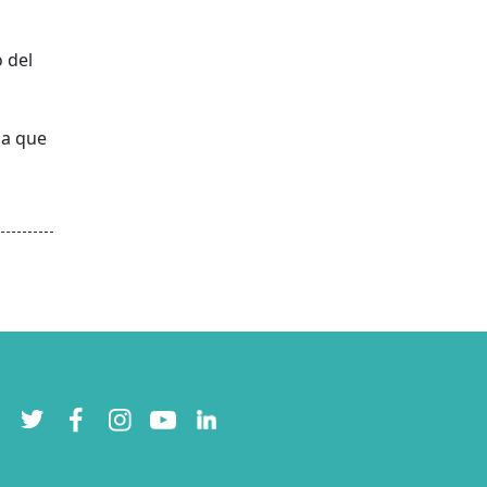
 del
ia que
Twitter
Facebook
Instagram
YouTube
LinkedIn