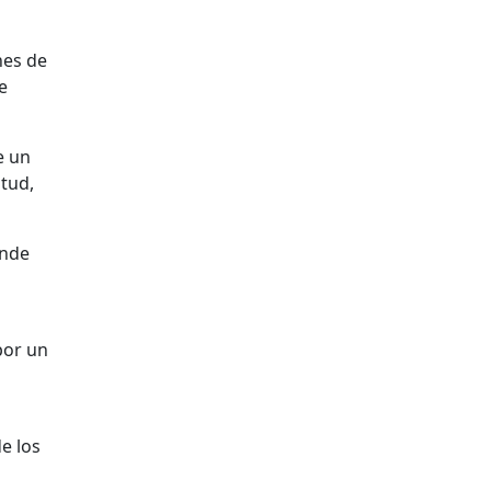
nes de
e
e un
itud,
ende
por un
e los