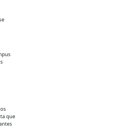
se
ampus
ás
mos
nta que
antes