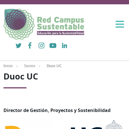
Twitter
Facebook
Instagram
YouTube
LinkedIn
Inicio
Socios
Duoc UC
Duoc UC
Director de Gestión, Proyectos y Sostenibilidad