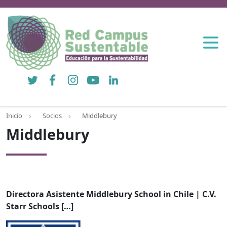
Twitter
Facebook
Instagram
YouTube
LinkedIn
Inicio
Socios
Middlebury
Middlebury
Directora Asistente Middlebury School in Chile | C.V.
Starr Schools […]