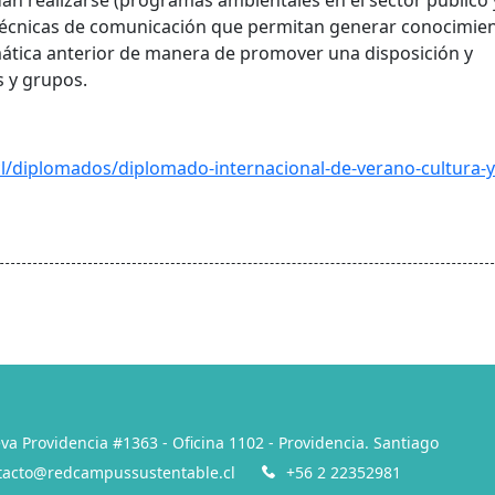
dan realizarse (programas ambientales en el sector público 
y técnicas de comunicación que permitan generar conocimien
emática anterior de manera de promover una disposición y
s y grupos.
l/diplomados/diplomado-internacional-de-verano-cultura-y
va Providencia #1363 - Oficina 1102 - Providencia. Santiago
tacto@redcampussustentable.cl
+56 2 22352981