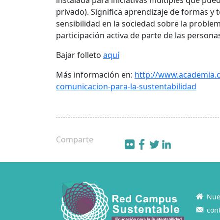
instalada para iniciativas múltiples que pue
privado). Significa aprendizaje de formas 
sensibilidad en la sociedad sobre la probl
participación activa de parte de las persona
Bajar folleto
aquí
Más información en:
http://www.academia.c
comunicacion-para-la-sustentabilidad
Comparte
Nue
con