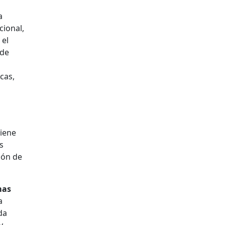
a
cional,
 el
nde
icas,
tiene
s
ión de
mas
a
da