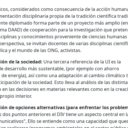
icos, considerados como consecuencia de la acción human
entación disciplinaria propia de la tradición científica tradi
sente diplomado forma parte de un proyecto más amplio (en
ma DAAD) de cooperación para la investigación que prete
disciplinas y conocimientos proveniente de ciencias humanas
perspectiva, se invitan docentes de varias disciplinas científ
ca y el mundo de las ONG, activistas.
ión de la sociedad:
Una tercera referencia de la UI es la
 de desarrollo más sustentable, (por ejemplo con ahorro
de energía), así como una adaptación al cambio climático 
ipación de la sociedad. Esto lleva al análisis de las distinta
o en las decisiones en materias relevantes como en la creac
propio interior.
ión de opciones alternativas (para enfrentar los proble
 dos puntos anteriores el DIV tiene un aspecto central en l
municativos”, Ello se entiende como una capacidad que que