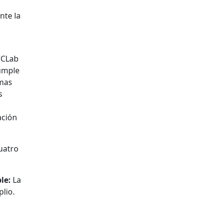
nte la
CCLab
cumple
emas
s
ación
uatro
ble:
La
lio.