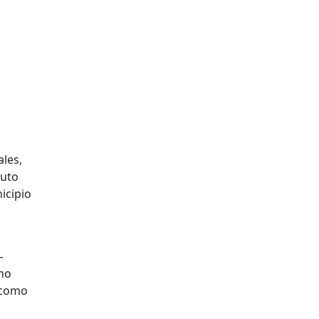
ales,
tuto
icipio
–
omo
 como