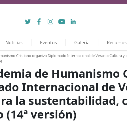
Twitter
Facebook
Instagram
YouTube
LinkedIn
Noticias
Eventos
Galería
Recursos
nismo Cristiano organiza Diplomado Internacional de Verano: Cultura y com
n)
demia de Humanismo C
do Internacional de V
a la sustentabilidad, c
 (14ª versión)