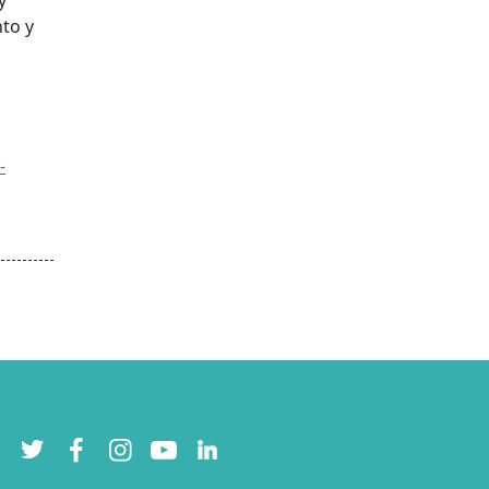
y
to y
-
Twitter
Facebook
Instagram
YouTube
LinkedIn