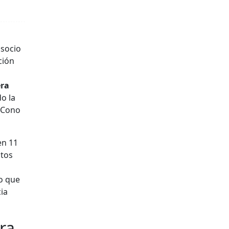
socio
ción
era
o la
l Cono
en 11
utos
lo que
ia
ra