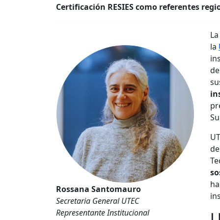
Certificación RESIES como referentes regi
La
la
in
de
su
in
pr
Su
UT
de
Te
so
ha
Rossana Santomauro
in
Secretaria General UTEC
Representante Institucional
U