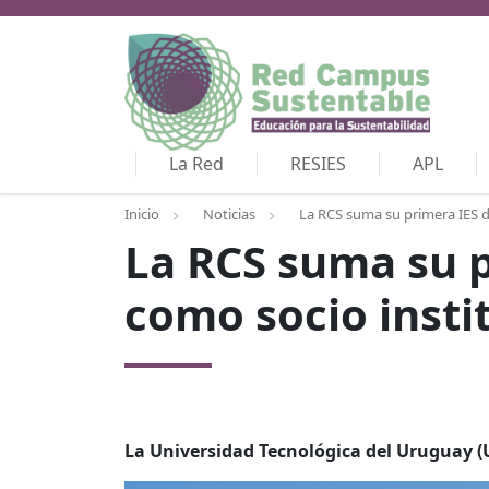
La Red
RESIES
APL
Inicio
Noticias
La RCS suma su primera IES d
La RCS suma su p
como socio insti
La Universidad Tecnológica del Uruguay (U