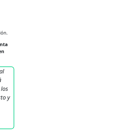
ión.
enta
en
al
á
 los
to y