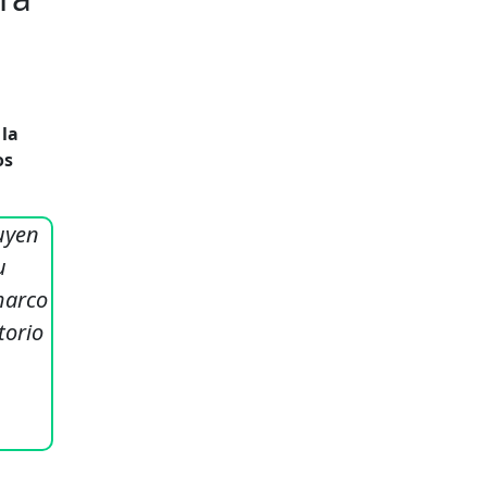
 la
os
ruyen
u
marco
torio